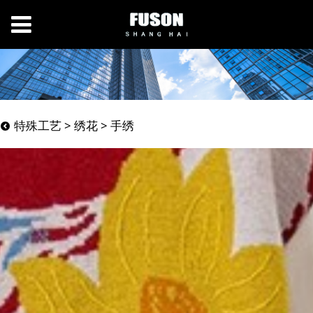
手绣
特殊工艺
>
绣花
>
手绣